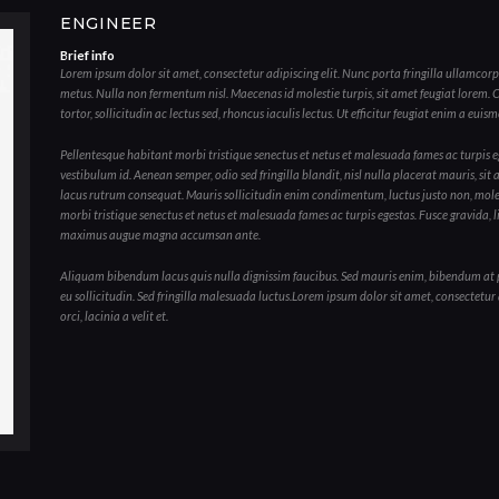
ENGINEER
Brief info
Lorem ipsum dolor sit amet, consectetur adipiscing elit. Nunc porta fringilla ullamcorpe
metus. Nulla non fermentum nisl. Maecenas id molestie turpis, sit amet feugiat lorem. Cu
tortor, sollicitudin ac lectus sed, rhoncus iaculis lectus. Ut efficitur feugiat enim a eui
Pellentesque habitant morbi tristique senectus et netus et malesuada fames ac turpis eg
vestibulum id. Aenean semper, odio sed fringilla blandit, nisl nulla placerat mauris, si
lacus rutrum consequat. Mauris sollicitudin enim condimentum, luctus justo non, molest
morbi tristique senectus et netus et malesuada fames ac turpis egestas. Fusce gravida, lig
maximus augue magna accumsan ante.
Aliquam bibendum lacus quis nulla dignissim faucibus. Sed mauris enim, bibendum at pu
eu sollicitudin. Sed fringilla malesuada luctus.Lorem ipsum dolor sit amet, consectetur a
orci, lacinia a velit et.