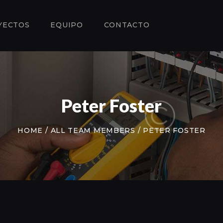
SERVICIOS
PROYECTOS
YECTOS
EQUIPO
CONTACTO
EQUIPO
CONTACTO
Peter Foster
HOME
ALL TEAM MEMBERS
PETER FOSTER