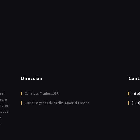
Dirección
Cont
 el
Calle Los Frailes, 18 R
info
s, el
28814 Daganzo de Arriba, Madrid, España
(+34)
grales
cadas
o
de