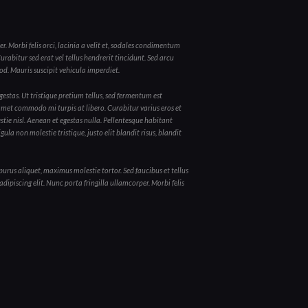
r. Morbi felis orci, lacinia a velit et, sodales condimentum
rabitur sed erat vel tellus hendrerit tincidunt. Sed arcu
smod. Mauris suscipit vehicula imperdiet.
estas. Ut tristique pretium tellus, sed fermentum est
t amet commodo mi turpis at libero. Curabitur varius eros et
ie nisl. Aenean et egestas nulla. Pellentesque habitant
ula non molestie tristique, justo elit blandit risus, blandit
rus aliquet, maximus molestie tortor. Sed faucibus et tellus
dipiscing elit. Nunc porta fringilla ullamcorper. Morbi felis