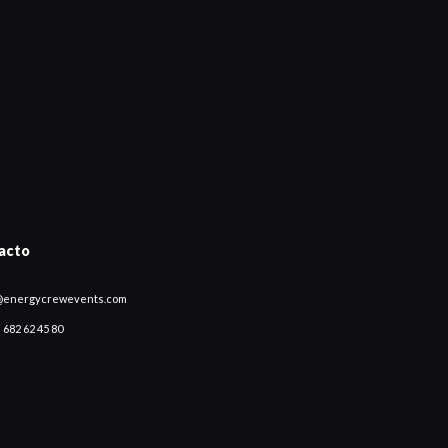
acto
@energycrewevents.com
 682 62 45 80